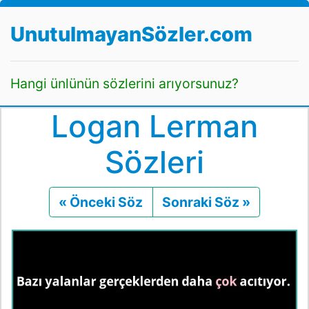
UnutulmayanSözler.com
Hangi ünlünün sözlerini arıyorsunuz?
Logan Lerman
Sözleri
« Önceki Söz
Önceki
Sonraki Söz »
Sonraki