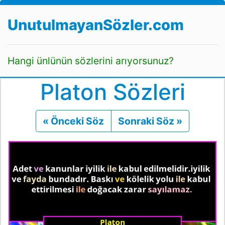
UnutulmayanSözler.com
Hangi ünlünün sözlerini arıyorsunuz?
Platon Sözleri
« Önceki Söz
Önceki
Sonraki Söz »
Sonraki