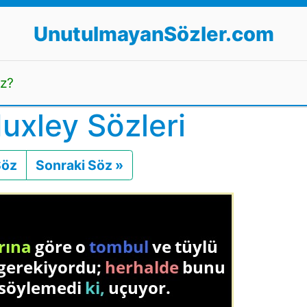
UnutulmayanSözler.com
uz?
uxley Sözleri
Söz
Önceki
Sonraki Söz »
Sonraki