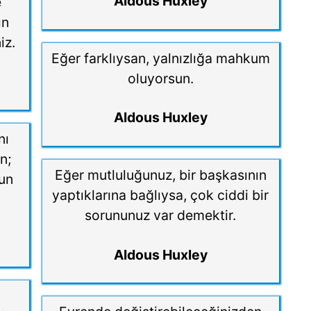
Aldous Huxley
e
ın
iz.
Eğer farklıysan, yalnızlığa mahkum
oluyorsun.
Aldous Huxley
nı
n;
Eğer mutluluğunuz, bir başkasının
ğun
yaptıklarına bağlıysa, çok ciddi bir
sorununuz var demektir.
Aldous Huxley