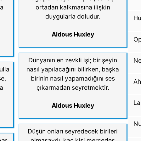
da
ortadan kalkmasına ilişkin
duygularla doludur.
Hu
Aldous Huxley
Op
Dünyanın en zevkli işi; bir şeyin
Ne
ulla
nasıl yapılacağını bilirken, başka
se,
birinin nasıl yapamadığını ses
Ah
ca
çıkarmadan seyretmektir.
La
Aldous Huxley
Nu
Düşün onları seyredecek birileri
var
olmasaydı, kaç kişi mercedes