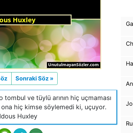
Ga
Ch
Ha
Söz
Önceki
Sonraki Söz »
Sonraki
An
o tombul ve tüylü arının hiç uçmaması
Jo
 ona hiç kimse söylemedi ki, uçuyor.
ldous Huxley
Ru