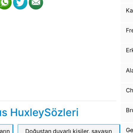
Ka
Fr
Er
Al
Ch
s HuxleySözleri
Br
Ge
arın
Doğuştan duyarlı kişiler, savaşın