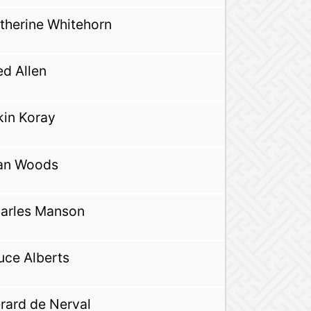
therine Whitehorn
ed Allen
kin Koray
an Woods
arles Manson
uce Alberts
rard de Nerval