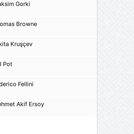
ksim Gorki
omas Browne
kita Kruşçev
l Pot
derico Fellini
hmet Akif Ersoy