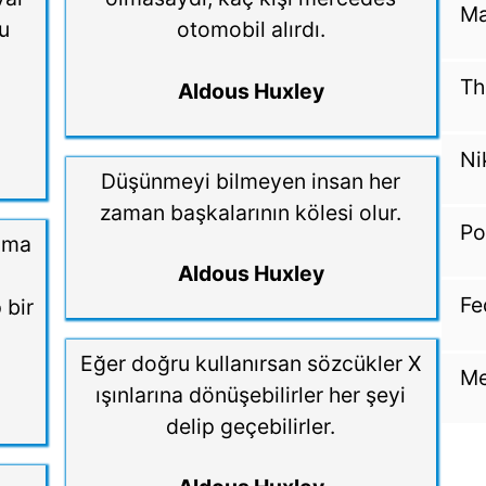
Ma
u
otomobil alırdı.
Th
Aldous Huxley
Ni
Düşünmeyi bilmeyen insan her
zaman başkalarının kölesi olur.
Po
 ama
Aldous Huxley
Fe
 bir
Eğer doğru kullanırsan sözcükler X
Me
ışınlarına dönüşebilirler her şeyi
delip geçebilirler.