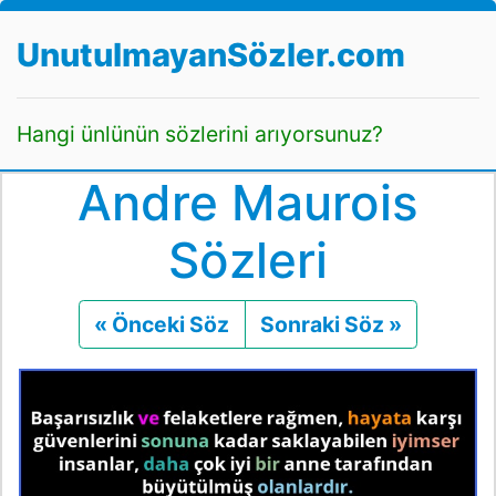
UnutulmayanSözler.com
Hangi ünlünün sözlerini arıyorsunuz?
Andre Maurois
Sözleri
« Önceki Söz
Önceki
Sonraki Söz »
Sonraki