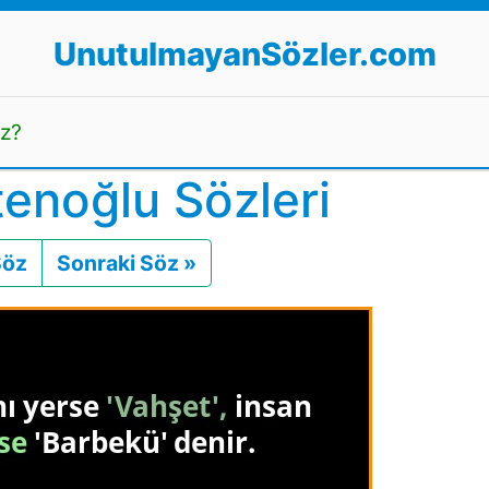
UnutulmayanSözler.com
uz?
enoğlu Sözleri
Söz
Önceki
Sonraki Söz »
Sonraki