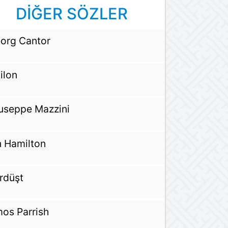
DİĞER SÖZLER
org Cantor
ilon
useppe Mazzini
n Hamilton
rdüşt
os Parrish