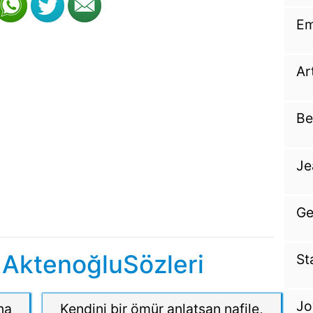
Em
Ar
Be
Je
Ge
 AktenoğluSözleri
St
Jo
na
Kendini bir ömür anlatsan nafile,