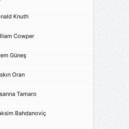
nald Knuth
lliam Cowper
em Güneş
skın Oran
sanna Tamaro
ksim Bahdanoviç