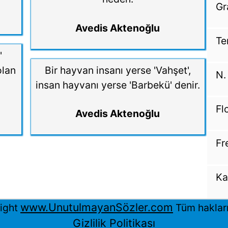
Gr
Avedis Aktenoğlu
Te
'
olan
Bir hayvan insanı yerse 'Vahşet',
N.
insan hayvanı yerse 'Barbekü' denir.
Fl
Avedis Aktenoğlu
Fr
Ka
www.UnutulmayanSözler.com
ight
Tüm hakları 
Gizlilik Politikası