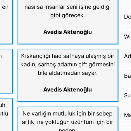
i en
nasılsa insanlar seni işine geldiği
gibi görecek.
Do
Avedis Aktenoğlu
Wi
n
Kıskançlığı had safhaya ulaşmış bir
Ad
kadın, sarhoş adamın çift görmesini
bile aldatmadan sayar.
Ba
Avedis Aktenoğlu
Su
uh
utlu
Ne varlığın mutluluk için bir sebep
Ma
artık, ne yokluğun üzüntüm için bir
neden.