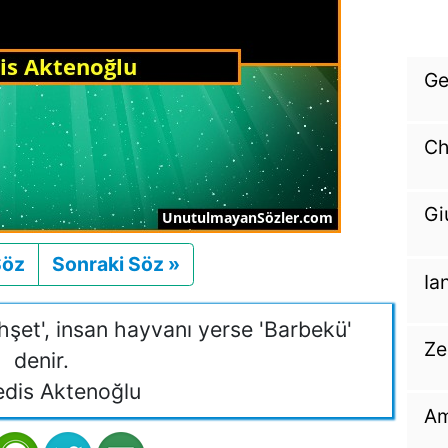
Ge
Ch
Gi
Söz
Önceki
Sonraki Söz »
Sonraki
Ia
hşet', insan hayvanı yerse 'Barbekü'
Ze
denir.
dis Aktenoğlu
Am