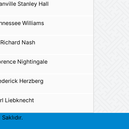
anville Stanley Hall
nnessee Williams
 Richard Nash
orence Nightingale
ederick Herzberg
rl Liebknecht
Saklıdır.