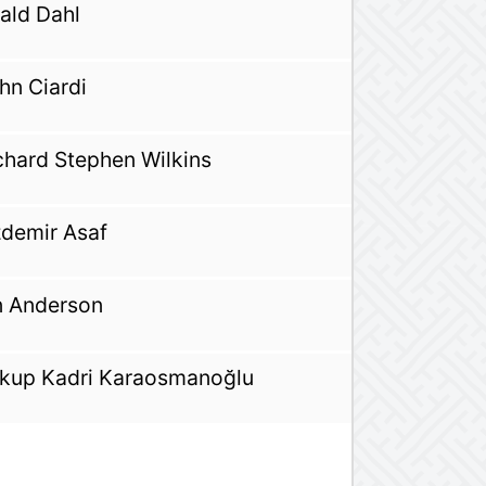
ald Dahl
hn Ciardi
chard Stephen Wilkins
demir Asaf
n Anderson
kup Kadri Karaosmanoğlu