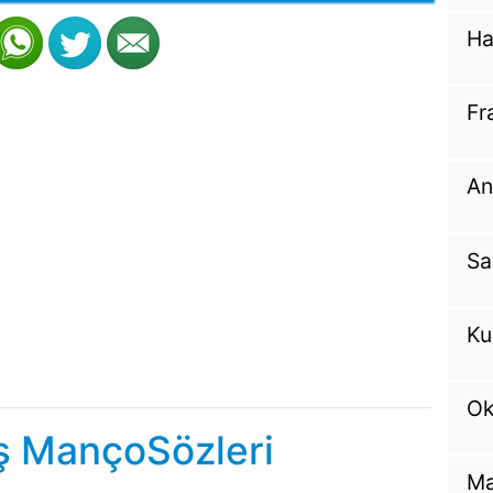
Ha
Fr
An
Sa
Ku
Ok
ş MançoSözleri
Ma