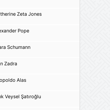
therine Zeta Jones
exander Pope
ara Schumann
n Zadra
opoldo Alas
ık Veysel Şatıroğlu