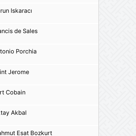
run Iskaracı
ancis de Sales
tonio Porchia
int Jerome
rt Cobain
tay Akbal
hmut Esat Bozkurt