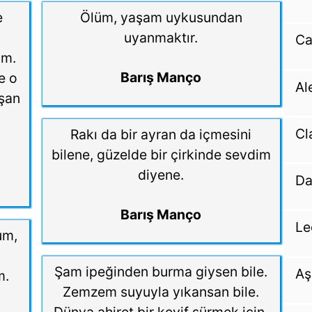
e
Ölüm, yaşam uykusundan
uyanmaktır.
Ca
ım.
Barış Manço
e o
Al
ışan
k
Cl
Rakı da bir ayran da içmesini
bilene, güzelde bir çirkinde sevdim
diyene.
Da
Barış Manço
Le
um,
Şam ipeğinden burma giysen bile.
Aş
m.
Zemzem suyuyla yıkansan bile.
h