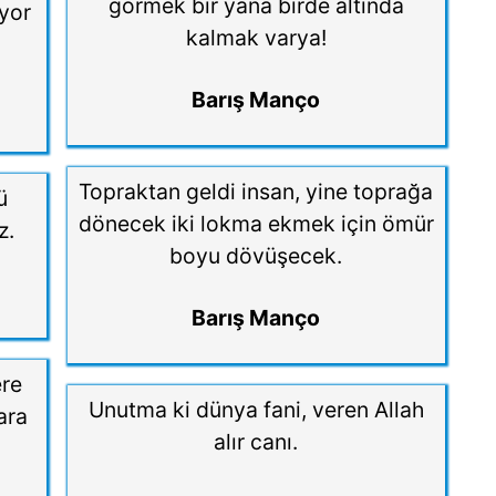
görmek bir yana birde altında
yor
kalmak varya!
Barış Manço
Topraktan geldi insan, yine toprağa
ü
dönecek iki lokma ekmek için ömür
z.
boyu dövüşecek.
Barış Manço
ere
Unutma ki dünya fani, veren Allah
ara
alır canı.