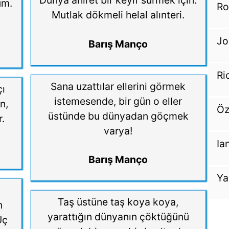
Dünya ahiret bir keyif sürmek için.
um.
Ro
Mutlak dökmeli helal alınteri.
Jo
Barış Manço
Ri
Sana uzattılar ellerini görmek
ı
istemesende, bir gün o eller
n,
Öz
üstünde bu dünyadan göçmek
r.
varya!
Ia
Barış Manço
Ya
Taş üstüne taş koya koya,
n
yarattığın dünyanın çöktüğünü
Üç