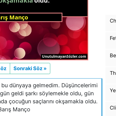
Ch
Fe
Be
Söz
Önceki
Sonraki Söz »
Sonraki
Th
rak bu dünyaya gelmedim. Düşüncelerimi
Ye
gün geldi şarkı söylemekle oldu, gün
ında çocuğun saçlarını okşamakla oldu.
Cl
Barış Manço