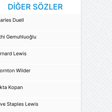
DİĞER SÖZLER
arles Duell
thi Gemuhluoğlu
rnard Lewis
ornton Wilder
kta Kopan
ive Staples Lewis