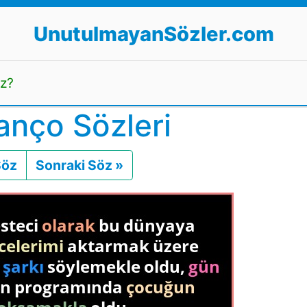
UnutulmayanSözler.com
uz?
anço Sözleri
Söz
Önceki
Sonraki Söz »
Sonraki