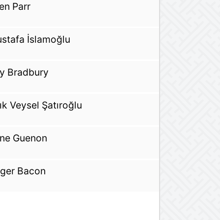
len Parr
stafa İslamoğlu
y Bradbury
ık Veysel Şatıroğlu
ne Guenon
ger Bacon