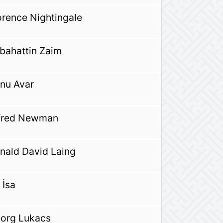
orence Nightingale
bahattin Zaim
nu Avar
fred Newman
nald David Laing
 İsa
org Lukacs