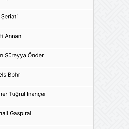
 Şeriati
fi Annan
rrı Süreyya Önder
els Bohr
er Tuğrul İnançer
mail Gaspıralı