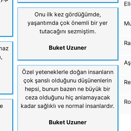
El
Onu ilk kez gördüğümde,
yaşantımda çok önemli bir yer
Mu
tutacağını sezmiştim.
Ra
Buket Uzuner
lmaz
,
Aş
Özel yeteneklerle doğan insanların
çok şanslı olduğunu düşünenlerin
Re
hepsi, bunun bazen ne büyük bir
ceza olduğunu hiç anlamayacak
Ro
le
kadar sağlıklı ve normal insanlardır.
Buket Uzuner