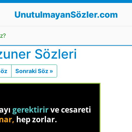
UnutulmayanSözler.com
uz?
uner Sözleri
Söz
Önceki
Sonraki Söz »
Sonraki