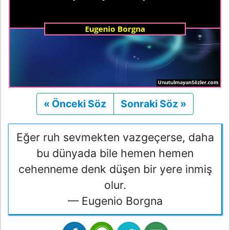
« Önceki Söz
Önceki
Sonraki Söz »
Sonraki
Eğer ruh sevmekten vazgeçerse, daha
bu dünyada bile hemen hemen
cehenneme denk düşen bir yere inmiş
olur.
— Eugenio Borgna