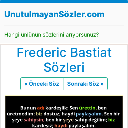
UnutulmayanSözler.com
Hangi ünlünün sözlerini arıyorsunuz?
Frederic Bastiat
Sözleri
« Önceki Söz
Önceki
Sonraki Söz »
Sonraki