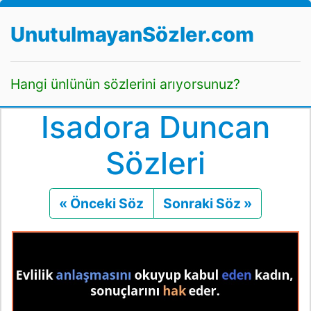
UnutulmayanSözler.com
Hangi ünlünün sözlerini arıyorsunuz?
Isadora Duncan
Sözleri
« Önceki Söz
Önceki
Sonraki Söz »
Sonraki