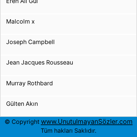
Eren Ali Gül
Malcolm x
Joseph Campbell
Jean Jacques Rousseau
Murray Rothbard
Gülten Akın
www.UnutulmayanSözler.com
© Copyright
Tüm hakları Saklıdır.