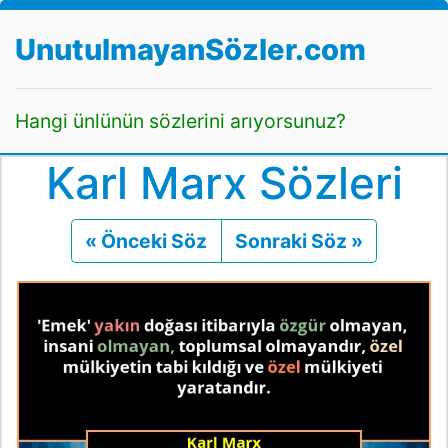
UnutulmayanSözler.com
Hangi ünlünün sözlerini arıyorsunuz?
Karl Marx Sözleri
« Önceki Söz
Önceki
Sonraki Söz »
Sonraki