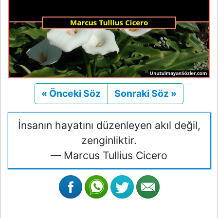
« Önceki Söz
Önceki
Sonraki Söz »
Sonraki
İnsanın hayatını düzenleyen akıl değil,
zenginliktir.
— Marcus Tullius Cicero