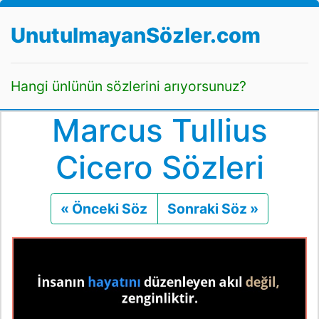
UnutulmayanSözler.com
Hangi ünlünün sözlerini arıyorsunuz?
Marcus Tullius
Cicero Sözleri
« Önceki Söz
Önceki
Sonraki Söz »
Sonraki