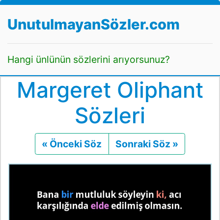
UnutulmayanSözler.com
Hangi ünlünün sözlerini arıyorsunuz?
Margeret Oliphant
Sözleri
« Önceki Söz
Önceki
Sonraki Söz »
Sonraki