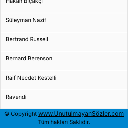
Hakan Bıçakçı
Süleyman Nazif
Bertrand Russell
Bernard Berenson
Raif Necdet Kestelli
Ravendi
www.UnutulmayanSözler.com
© Copyright
Tüm hakları Saklıdır.