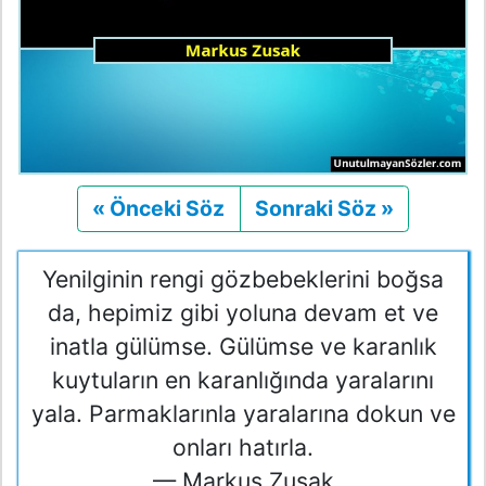
« Önceki Söz
Önceki
Sonraki Söz »
Sonraki
Yenilginin rengi gözbebeklerini boğsa
da, hepimiz gibi yoluna devam et ve
inatla gülümse. Gülümse ve karanlık
kuytuların en karanlığında yaralarını
yala. Parmaklarınla yaralarına dokun ve
onları hatırla.
— Markus Zusak