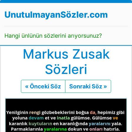
UnutulmayanSözler.com
Hangi ünlünün sözlerini arıyorsunuz?
Markus Zusak
Sözleri
« Önceki Söz
Önceki
Sonraki Söz »
Sonraki