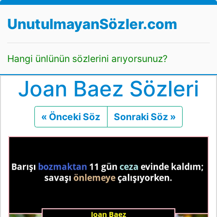
UnutulmayanSözler.com
Hangi ünlünün sözlerini arıyorsunuz?
Joan Baez Sözleri
« Önceki Söz
Önceki
Sonraki Söz »
Sonraki