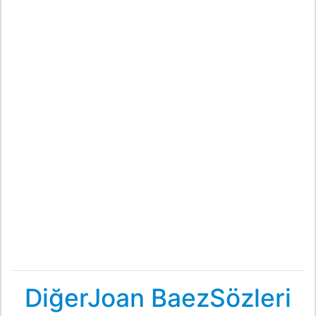
DiğerJoan BaezSözleri