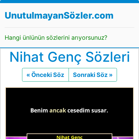
UnutulmayanSözler.com
Hangi ünlünün sözlerini arıyorsunuz?
Nihat Genç Sözleri
« Önceki Söz
Önceki
Sonraki Söz »
Sonraki