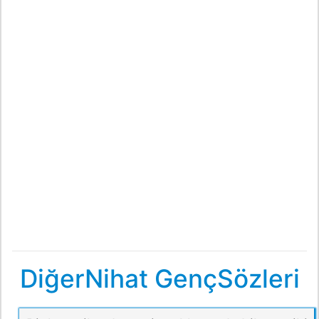
DiğerNihat GençSözleri