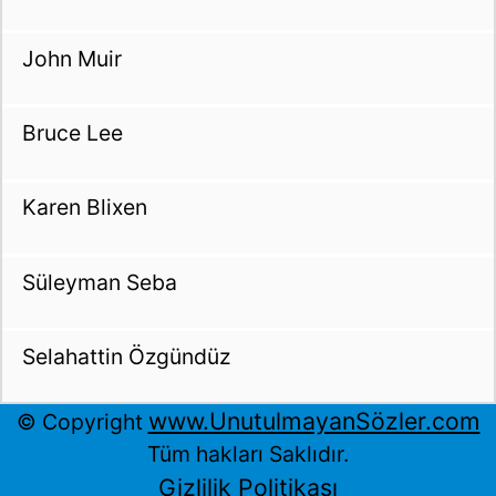
John Muir
Bruce Lee
Karen Blixen
Süleyman Seba
Selahattin Özgündüz
www.UnutulmayanSözler.com
© Copyright
Tüm hakları Saklıdır.
Gizlilik Politikası