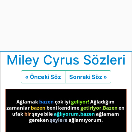
Miley Cyrus Sözleri
« Önceki Söz
Önceki
Sonraki Söz »
Sonraki