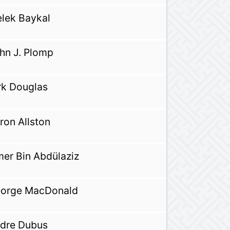
lek Baykal
hn J. Plomp
rk Douglas
ron Allston
er Bin Abdülaziz
orge MacDonald
dre Dubus