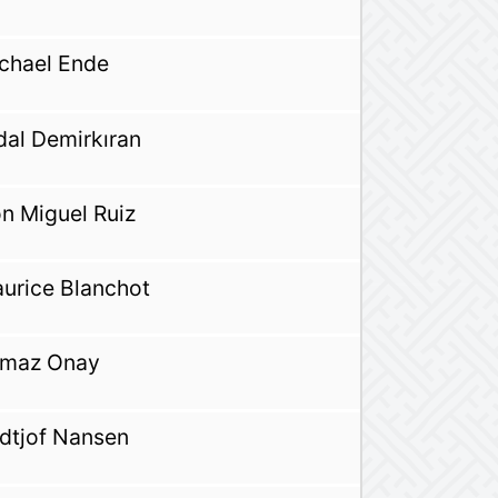
chael Ende
dal Demirkıran
n Miguel Ruiz
urice Blanchot
lmaz Onay
idtjof Nansen