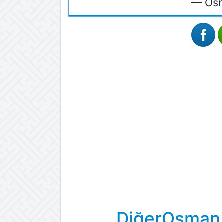
— Osm
DiğerOsman 