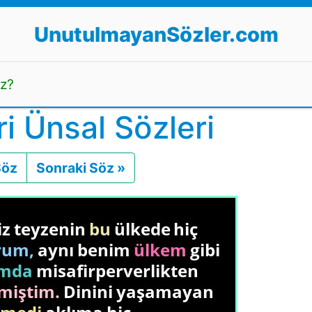
UnutulmayanSözler.com
uz?
 Ünsal Sözleri
Söz
Önceki
Sonraki Söz »
Sonraki