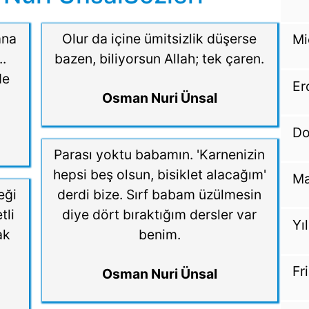
ana
Olur da içine ümitsizlik düşerse
Mi
..
bazen, biliyorsun Allah; tek çaren.
de
Er
Osman Nuri Ünsal
Do
Parası yoktu babamın. 'Karnenizin
hepsi beş olsun, bisiklet alacağım'
Ma
eği
derdi bize. Sırf babam üzülmesin
tli
diye dört bıraktığım dersler var
Yı
ak
benim.
Fr
Osman Nuri Ünsal