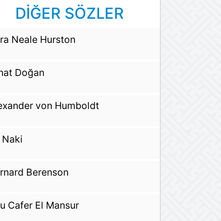
DİĞER SÖZLER
ra Neale Hurston
hat Doğan
exander von Humboldt
i Naki
rnard Berenson
u Cafer El Mansur