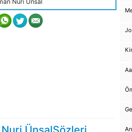
an Nuri Ünsal
Me
Jo
Ki
Aa
Öm
Ge
Nuri ÜnsalSözleri
An