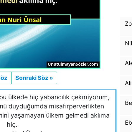
Zo
Ni
Al
Söz
Önceki
Sonraki Söz »
Sonraki
Al
n bu ülkede hiç yabancılık çekmiyorum,
Be
ünü duyduğumda misafirperverlikten
nini yaşamayan ülkem gelmedi aklıma
Eb
hiç.