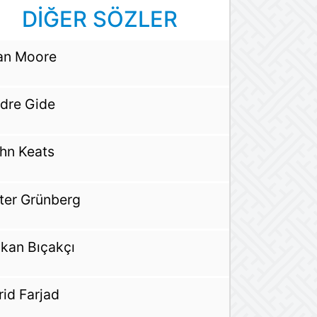
DİĞER SÖZLER
an Moore
dre Gide
hn Keats
ter Grünberg
kan Bıçakçı
rid Farjad