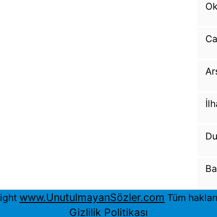
Ok
Ca
Ar
İl
Du
Ba
www.UnutulmayanSözler.com
ight
Tüm hakları 
Gizlilik Politikası