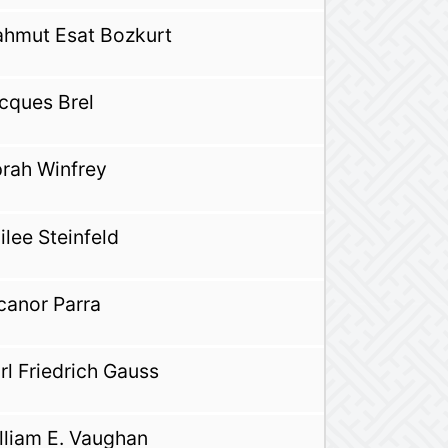
hmut Esat Bozkurt
cques Brel
rah Winfrey
ilee Steinfeld
canor Parra
rl Friedrich Gauss
lliam E. Vaughan