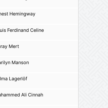
nest Hemingway
uis Ferdinand Celine
ray Mert
rilyn Manson
lma Lagerlöf
hammed Ali Cinnah