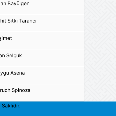
an Bayülgen
hit Sıtkı Tarancı
şimet
han Selçuk
ygu Asena
ruch Spinoza
Saklıdır.