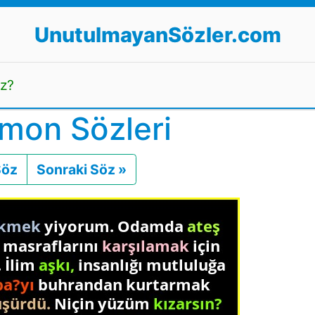
UnutulmayanSözler.com
uz?
imon Sözleri
Söz
Önceki
Sonraki Söz »
Sonraki