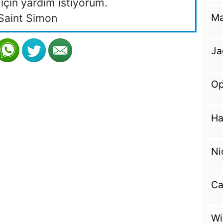
çin yardım istiyorum.
Saint Simon
Ma
Ja
Op
Ha
Ni
Ca
Wi