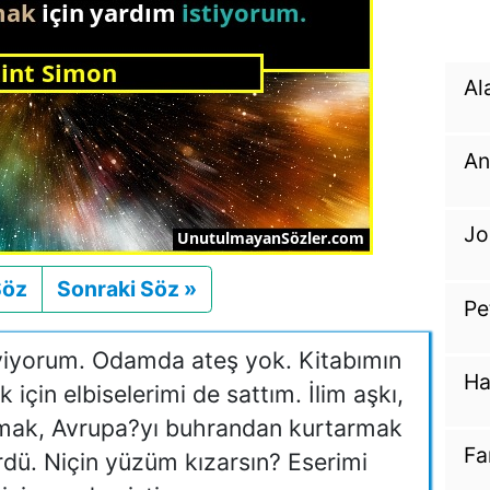
Al
An
Jo
Söz
Önceki
Sonraki Söz »
Sonraki
Pe
iyorum. Odamda ateş yok. Kitabımın
Ha
için elbiselerimi de sattım. İlim aşkı,
rmak, Avrupa?yı buhrandan kurtarmak
Fa
rdü. Niçin yüzüm kızarsın? Eserimi