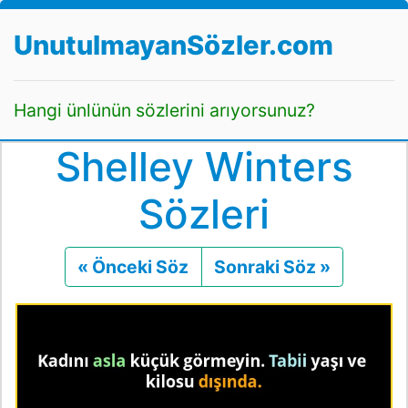
UnutulmayanSözler.com
Hangi ünlünün sözlerini arıyorsunuz?
Shelley Winters
Sözleri
« Önceki Söz
Önceki
Sonraki Söz »
Sonraki