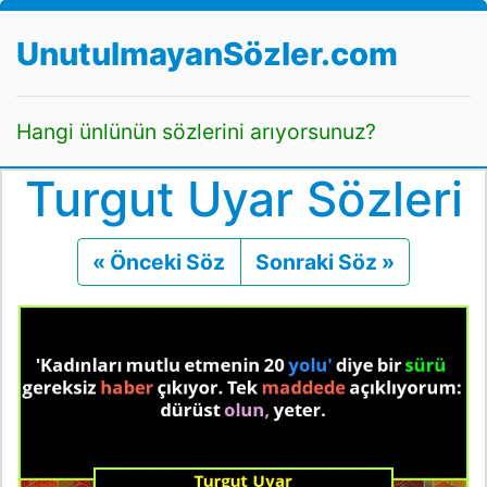
UnutulmayanSözler.com
Hangi ünlünün sözlerini arıyorsunuz?
Turgut Uyar Sözleri
« Önceki Söz
Önceki
Sonraki Söz »
Sonraki