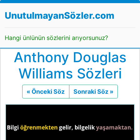
UnutulmayanSözler.com
Hangi ünlünün sözlerini arıyorsunuz?
Anthony Douglas
Williams Sözleri
« Önceki Söz
Önceki
Sonraki Söz »
Sonraki