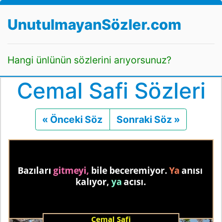
UnutulmayanSözler.com
Hangi ünlünün sözlerini arıyorsunuz?
Cemal Safi Sözleri
« Önceki Söz
Önceki
Sonraki Söz »
Sonraki