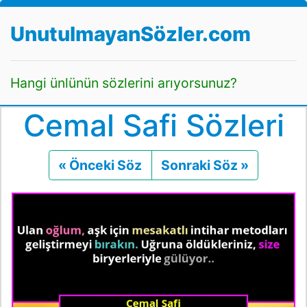
UnutulmayanSözler.com
Hangi ünlünün sözlerini arıyorsunuz?
Cemal Safi Sözleri
« Önceki Söz
Önceki
Sonraki Söz »
Sonraki