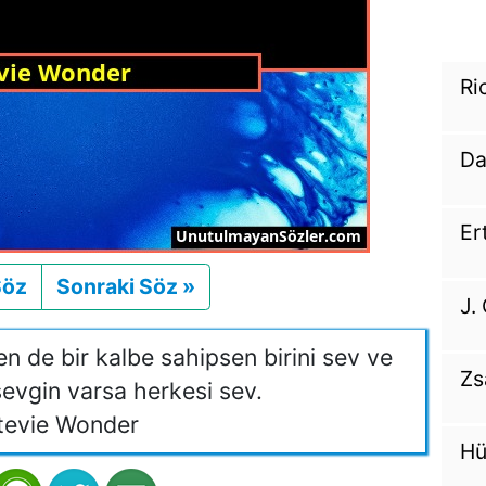
Ri
Da
Er
Söz
Önceki
Sonraki Söz »
Sonraki
J.
en de bir kalbe sahipsen birini sev ve
Zs
sevgin varsa herkesi sev.
tevie Wonder
Hü