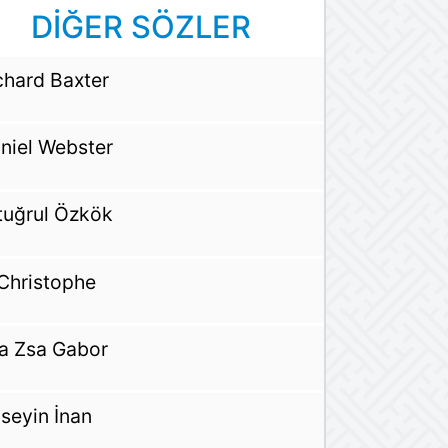
DİĞER SÖZLER
chard Baxter
niel Webster
tuğrul Özkök
 Christophe
a Zsa Gabor
seyin İnan