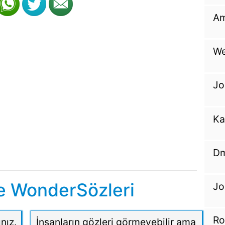
Am
We
Jo
Ka
Dm
e WonderSözleri
Jo
Ro
nız.
İnsanların gözleri görmeyebilir ama