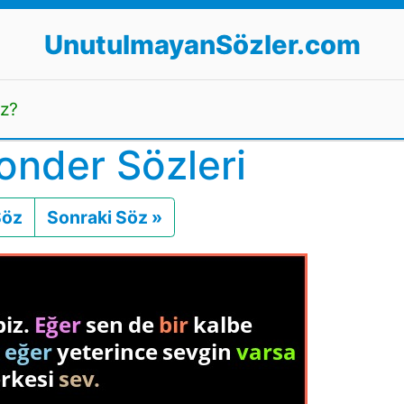
UnutulmayanSözler.com
uz?
onder Sözleri
Söz
Önceki
Sonraki Söz »
Sonraki