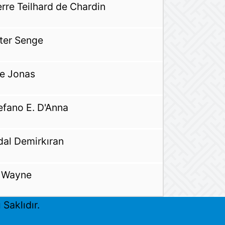
erre Teilhard de Chardin
ter Senge
e Jonas
efano E. D'Anna
dal Demirkıran
l Wayne
Saklıdır.