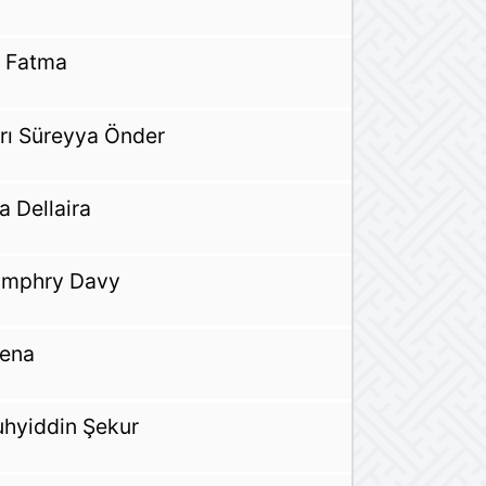
 Fatma
rrı Süreyya Önder
a Dellaira
mphry Davy
ena
hyiddin Şekur