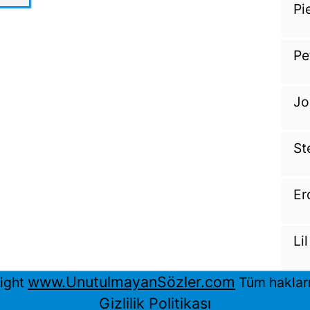
Pi
Pe
Jo
St
Er
Li
www.UnutulmayanSözler.com
ight
Tüm hakları 
Gizlilik Politikası