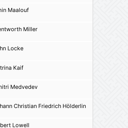
in Maalouf
ntworth Miller
hn Locke
trina Kaif
itri Medvedev
hann Christian Friedrich Hölderlin
bert Lowell