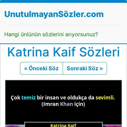
UnutulmayanSözler.com
Hangi ünlünün sözlerini arıyorsunuz?
Katrina Kaif Sözleri
« Önceki Söz
Önceki
Sonraki Söz »
Sonraki