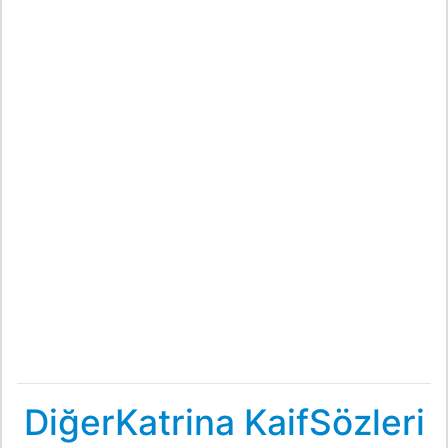
DiğerKatrina KaifSözleri