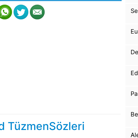
Se
Eu
De
Ed
Pa
Be
d TüzmenSözleri
Al