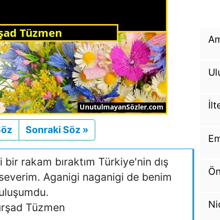
Am
Ul
İl
Söz
Önceki
Sonraki Söz »
Sonraki
Em
i bir rakam bıraktım Türkiye'nin dış
Ön
ı severim. Aganigi naganigi de benim
uluşumdu.
Ni
rşad Tüzmen