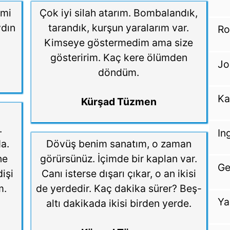
imi
Çok iyi silah atarım. Bombalandık,
ydın
tarandık, kurşun yaralarım var.
Ro
Kimseye göstermedim ama size
gösteririm. Kaç kere ölümden
Jo
döndüm.
Ka
Kürşad Tüzmen
.
In
da.
Dövüş benim sanatım, o zaman
ne
görürsünüz. İçimde bir kaplan var.
Ge
dişi
Canı isterse dışarı çıkar, o an ikisi
m.
de yerdedir. Kaç dakika sürer? Beş-
Ya
altı dakikada ikisi birden yerde.