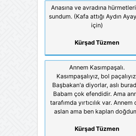
Anasına ve avradına hürmetler
sundum. (Kafa attığı Aydın Aya
için)
Kürşad Tüzmen
Annem Kasımpaşalı.
Kasımpaşalıyız, bol paçalıyız
Başbakan'a diyorlar, aslı bura
Babam çok efendidir. Ama an
tarafımda yırtıcılık var. Annem 
aslan ama ben kaplan doğdu
Kürşad Tüzmen