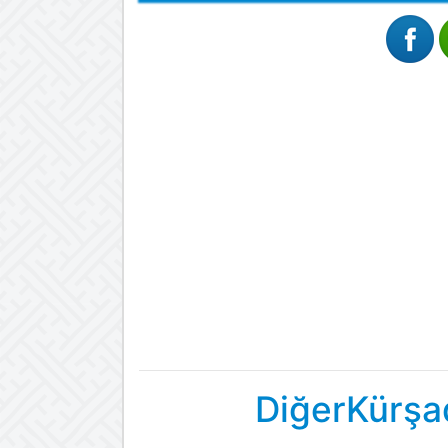
DiğerKürşa