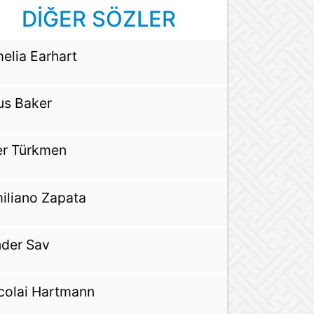
DİĞER SÖZLER
elia Earhart
us Baker
ter Türkmen
iliano Zapata
der Sav
colai Hartmann