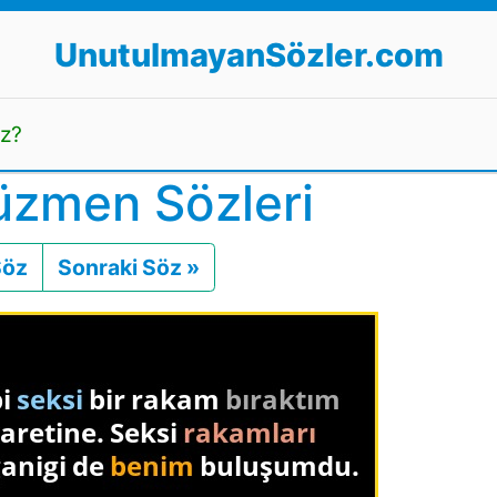
UnutulmayanSözler.com
uz?
üzmen Sözleri
Söz
Önceki
Sonraki Söz »
Sonraki