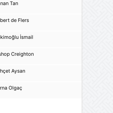
nan Tan
bert de Flers
kimoğlu İsmail
shop Creighton
hçet Aysan
rna Olgaç