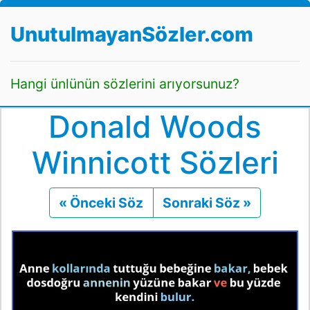
UnutulmayanSözler.com
Hangi ünlünün sözlerini arıyorsunuz?
Donald Woods
Winnicott Sözleri
« Önceki Söz
Önceki
Sonraki Söz »
Sonraki