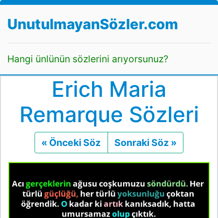
UnutulmayanSözler.com
Hangi ünlünün sözlerini arıyorsunuz?
Erich Maria
Remarque Sözleri
« Önceki Söz
Önceki
Sonraki Söz »
Sonraki