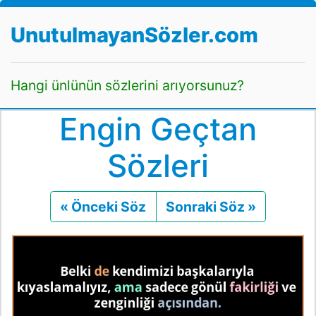
UnutulmayanSözler.com
Hangi ünlünün sözlerini arıyorsunuz?
Engin Geçtan
Sözleri
« Önceki Söz
Önceki
Sonraki Söz »
Sonraki