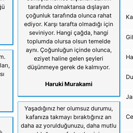
ğü
tarafında olmaktansa dışlayan
çoğunluk tarafında olunca rahat
Ka
ediyor. Karşı tarafta olmadığı için
seviniyor. Hangi çağda, hangi
Gi
toplumda olursa olsun temelde
aynı. Çoğunluğun içinde olunca,
m.
Ha
eziyet haline gelen şeyleri
arı,
düşünmeye gerek de kalmıyor.
sı
Du
Haruki Murakami
Ja
Yaşadığınız her olumsuz durumu,
Ce
kafanıza takmayı bıraktığınız an
daha az yorulduğunuzu, daha mutlu
ı.