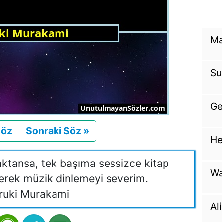
Ma
Su
Ge
Söz
Önceki
Sonraki Söz »
Sonraki
He
maktansa, tek başıma sessizce kitap
Wa
erek müzik dinlemeyi severim.
ruki Murakami
Al