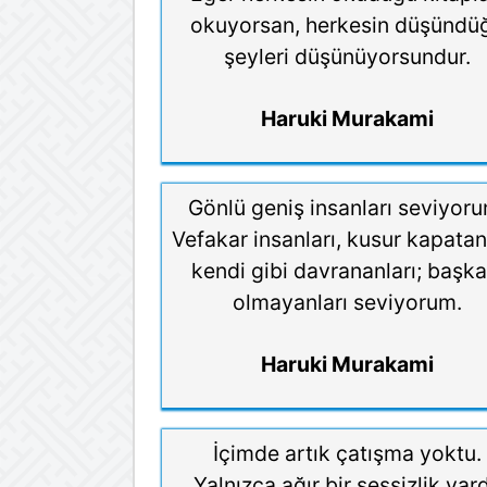
okuyorsan, herkesin düşündü
şeyleri düşünüyorsundur.
Haruki Murakami
Gönlü geniş insanları seviyoru
Vefakar insanları, kusur kapatanl
kendi gibi davrananları; başka
olmayanları seviyorum.
Haruki Murakami
İçimde artık çatışma yoktu.
Yalnızca ağır bir sessizlik vard