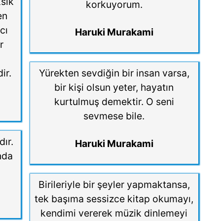
ksik
korkuyorum.
en
cı
Haruki Murakami
r
ir.
Yürekten sevdiğin bir insan varsa,
bir kişi olsun yeter, hayatın
kurtulmuş demektir. O seni
sevmese bile.
dır.
Haruki Murakami
ında
Birileriyle bir şeyler yapmaktansa,
tek başıma sessizce kitap okumayı,
kendimi vererek müzik dinlemeyi