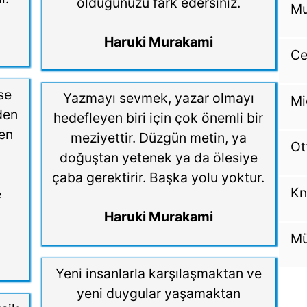
olduğunuzu fark edersiniz.
Mu
Haruki Murakami
Ce
rse
Yazmayı sevmek, yazar olmayı
Mi
nden
hedefleyen biri için çok önemli bir
den
meziyettir. Düzgün metin, ya
Ot
doğuştan yetenek ya da ölesiye
çaba gerektirir. Başka yolu yoktur.
Kn
e
Haruki Murakami
Mü
Yeni insanlarla karşılaşmaktan ve
yeni duygular yaşamaktan