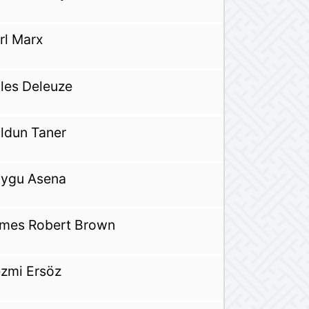
rl Marx
lles Deleuze
ldun Taner
ygu Asena
mes Robert Brown
zmi Ersöz