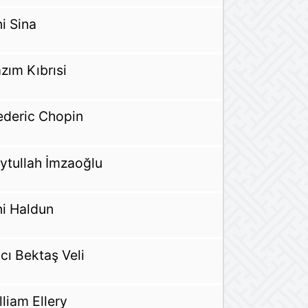
ni Sina
zım Kıbrısi
ederic Chopin
ytullah İmzaoğlu
ni Haldun
cı Bektaş Veli
lliam Ellery