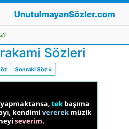
UnutulmayanSözler.com
uz?
rakami Sözleri
Söz
Önceki
Sonraki Söz »
Sonraki