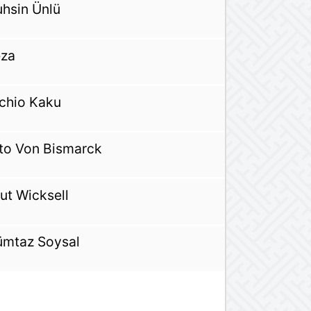
hsin Ünlü
za
chio Kaku
to Von Bismarck
ut Wicksell
mtaz Soysal