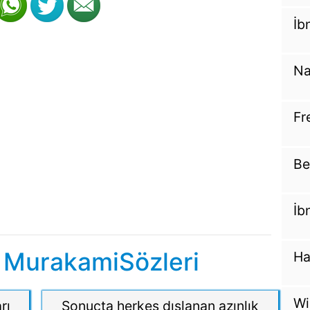
İb
Na
Fr
Be
İb
 MurakamiSözleri
Ha
Wi
rı
Sonuçta herkes dışlanan azınlık