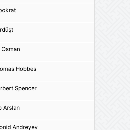
pokrat
rdüşt
 Osman
omas Hobbes
rbert Spencer
p Arslan
onid Andreyev