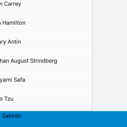
m Carrey
n Hamilton
ry Antin
han August Strindberg
yami Safa
o Tzu
Saklıdır.