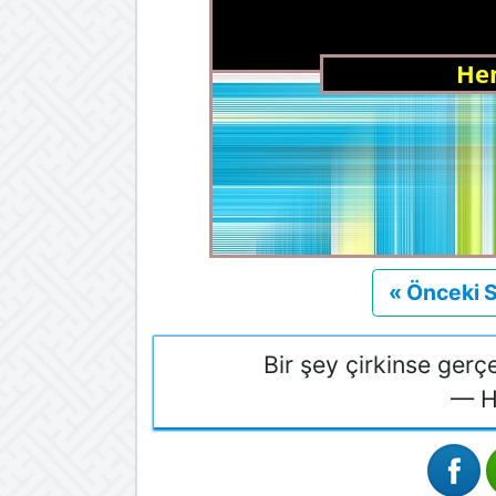
« Önceki 
Bir şey çirkinse ger
— H