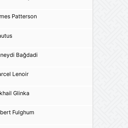
mes Patterson
autus
neydi Bağdadi
rcel Lenoir
khail Glinka
bert Fulghum