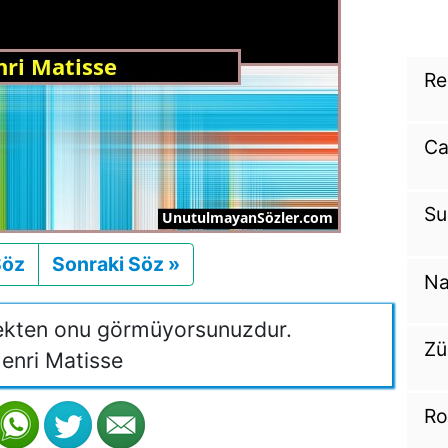
Re
Ca
Su
Söz
Önceki
Sonraki Söz »
Sonraki
Na
çekten onu görmüyorsunuzdur.
Zü
enri Matisse
Ro