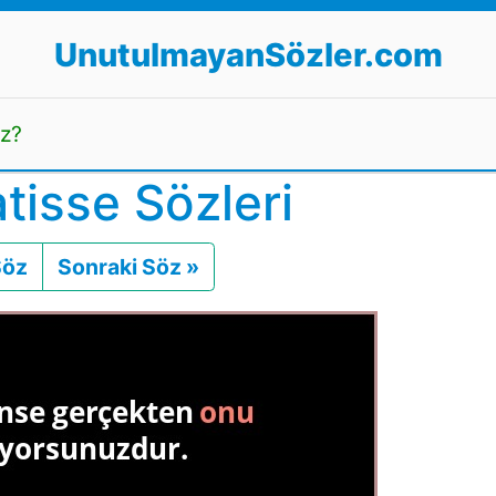
UnutulmayanSözler.com
uz?
tisse Sözleri
Söz
Önceki
Sonraki Söz »
Sonraki