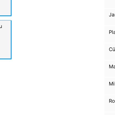
Ja
u
Pl
Cü
Ma
Mi
Ro