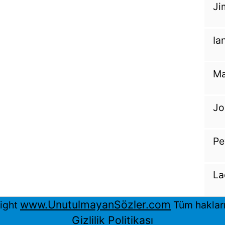
Ji
Ia
Ma
Jo
Pe
La
www.UnutulmayanSözler.com
ight
Tüm hakları 
Gizlilik Politikası