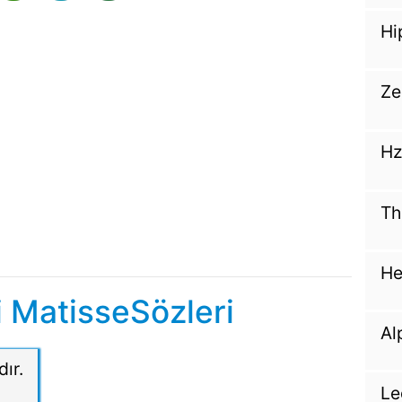
Hi
Ze
Hz
Th
He
 MatisseSözleri
Al
ır.
Le