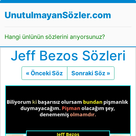
UnutulmayanSözler.com
Hangi ünlünün sözlerini arıyorsunuz?
Jeff Bezos Sözleri
« Önceki Söz
Önceki
Sonraki Söz »
Sonraki