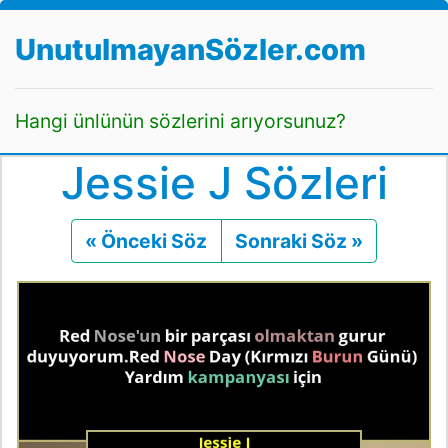
UnutulmayanSözler.com
Hangi ünlünün sözlerini arıyorsunuz?
Jessie J Sözleri
« Önceki Söz
Önceki
Sonraki Söz »
Sonraki