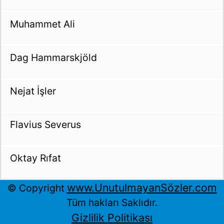
Muhammet Ali
Dag Hammarskjöld
Nejat İşler
Flavius Severus
Oktay Rıfat
www.UnutulmayanSözler.com
© Copyright
Tüm hakları Saklıdır.
Gizlilik Politikası