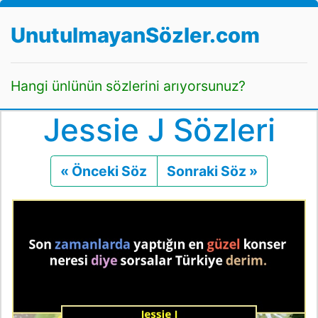
UnutulmayanSözler.com
Hangi ünlünün sözlerini arıyorsunuz?
Jessie J Sözleri
« Önceki Söz
Önceki
Sonraki Söz »
Sonraki