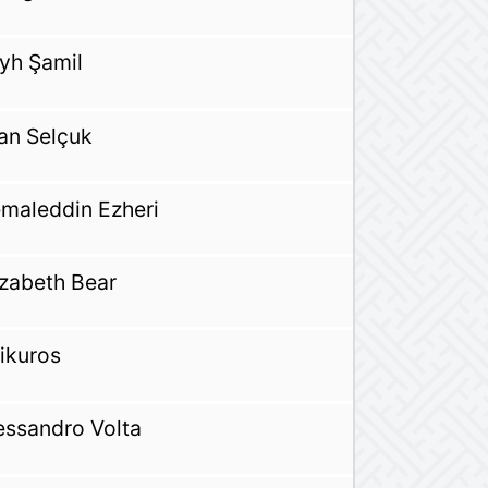
yh Şamil
han Selçuk
maleddin Ezheri
izabeth Bear
ikuros
essandro Volta