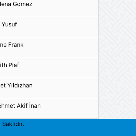
lena Gomez
 Yusuf
ne Frank
ith Piaf
zet Yıldızhan
hmet Akif İnan
Saklıdır.