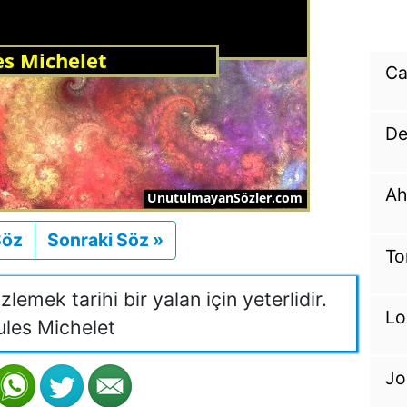
Ca
De
Ah
Söz
Önceki
Sonraki Söz »
Sonraki
To
emek tarihi bir yalan için yeterlidir.
Lo
les Michelet
Jo