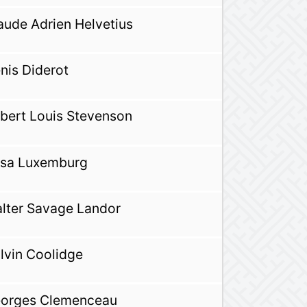
aude Adrien Helvetius
nis Diderot
bert Louis Stevenson
sa Luxemburg
lter Savage Landor
lvin Coolidge
orges Clemenceau