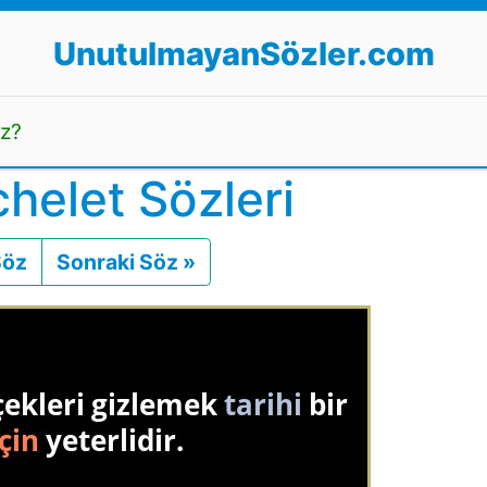
UnutulmayanSözler.com
uz?
helet Sözleri
Söz
Önceki
Sonraki Söz »
Sonraki