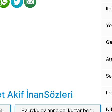
İl
Yo
Ge
At
Se
 Akif İnanSözleri
Lo
Ni
m.
Ey uyku ey anne gel kurtar beni.