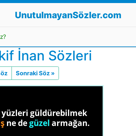
UnutulmayanSözler.com
uz?
f İnan Sözleri
Söz
Önceki
Sonraki Söz »
Sonraki