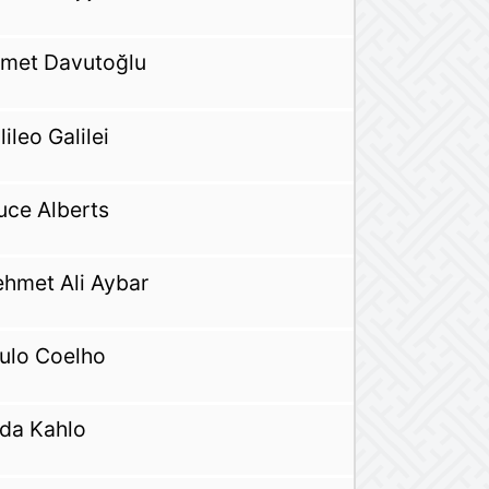
met Davutoğlu
lileo Galilei
uce Alberts
hmet Ali Aybar
ulo Coelho
ida Kahlo