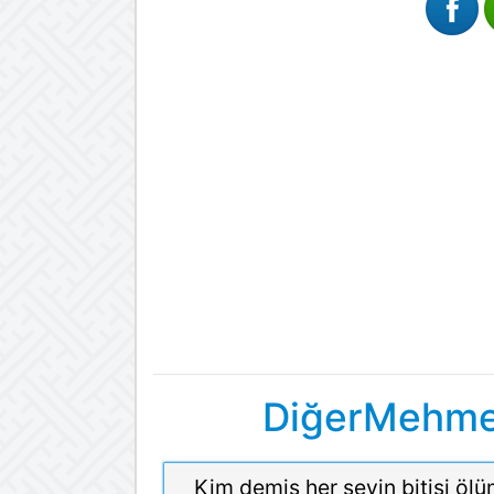
DiğerMehmet
Kim demiş her şeyin bitişi ölü