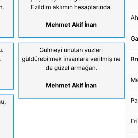
n.
Ezildim aklımın hesaplarında.
Ah
Mehmet Akif İnan
Ga
u.
Gülmeyi unutan yüzleri
.
güldürebilmek insanlara verilmiş ne
Br
de güzel armağan.
Me
Mehmet Akif İnan
Pa
ğu,
Fr