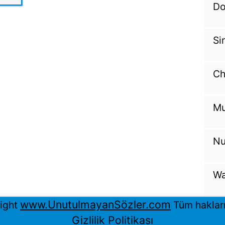
Do
Si
Ch
Mu
Nu
Wa
www.UnutulmayanSözler.com
ight
Tüm hakları 
Gizlilik Politikası