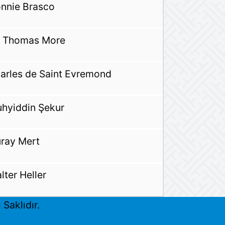
nnie Brasco
r Thomas More
arles de Saint Evremond
hyiddin Şekur
ray Mert
lter Heller
Saklıdır.