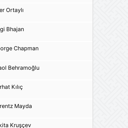
ber Ortaylı
gi Bhajan
orge Chapman
aol Behramoğlu
rhat Kılıç
rentz Mayda
kita Kruşçev