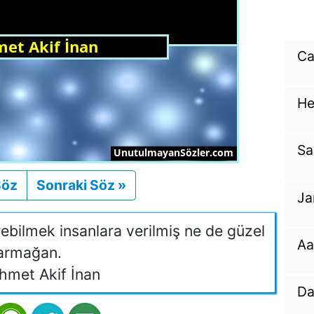
Ca
He
Sa
Söz
Önceki
Sonraki Söz »
Sonraki
Ja
ebilmek insanlara verilmiş ne de güzel
Aa
armağan.
met Akif İnan
Da