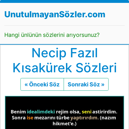
UnutulmayanSözler.com
Hangi ünlünün sözlerini arıyorsunuz?
Necip Fazıl
Kısakürek Sözleri
« Önceki Söz
Önceki
Sonraki Söz »
Sonraki