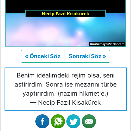
« Önceki Söz
Önceki
Sonraki Söz »
Sonraki
Benim idealimdeki rejim olsa, seni
astirirdim. Sonra ise mezarını türbe
yaptırırdım. (nazım hikmet'e.)
— Necip Fazıl Kısakürek