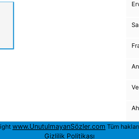
Er
Sa
Fr
An
Ve
Ah
www.UnutulmayanSözler.com
ight
Tüm hakları 
Gizlilik Politikası