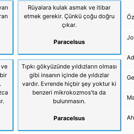
yan
Rüyalara kulak asmak ve itibar
ıran
etmek gerekir. Çünkü çoğu doğru
Öz
çıkar.
Jo
Paracelsus
Ad
k ve
Tıpkı gökyüzünde yıldızların olması
bir
gibi insanın içinde de yıldızlar
Ge
.
vardır. Evrende hiçbir şey yoktur ki
ızca
benzeri mikrokozmos'ta da
Ma
r.
bulunmasın.
Ah
Paracelsus