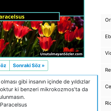
Or
Eb
Vi
Söz
Önceki
Sonraki Söz »
Sonraki
Re
olması gibi insanın içinde de yıldızlar
Ce
 yoktur ki benzeri mikrokozmos'ta da
ulunmasın.
Ri
Paracelsus