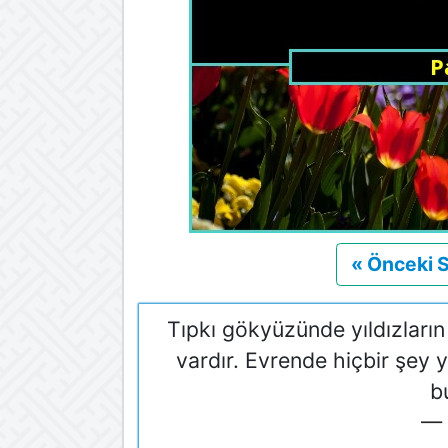
« Önceki 
Tıpkı gökyüzünde yıldızların 
vardır. Evrende hiçbir şey
b
— 