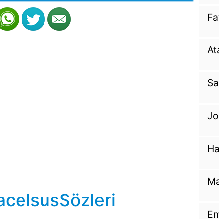
Fa
At
Sa
Jo
Ha
Ma
acelsusSözleri
Em