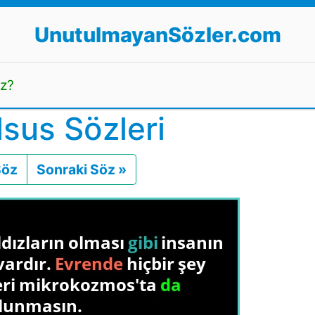
UnutulmayanSözler.com
uz?
sus Sözleri
Söz
Önceki
Sonraki Söz »
Sonraki