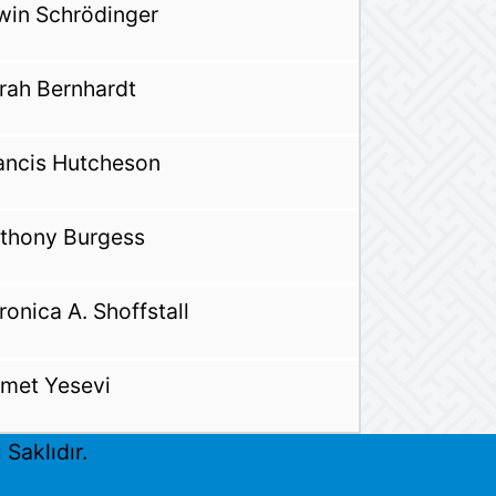
win Schrödinger
rah Bernhardt
ancis Hutcheson
thony Burgess
ronica A. Shoffstall
met Yesevi
Saklıdır.