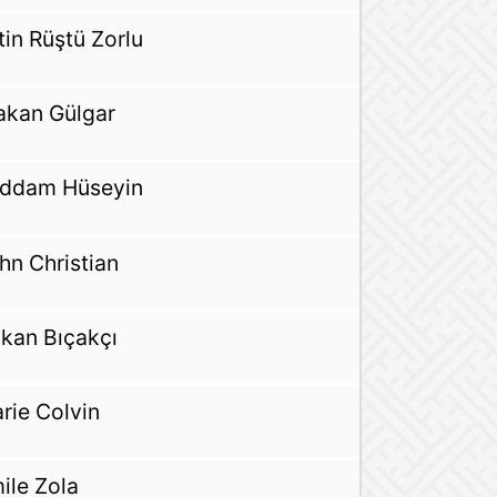
tin Rüştü Zorlu
akan Gülgar
ddam Hüseyin
hn Christian
kan Bıçakçı
rie Colvin
ile Zola