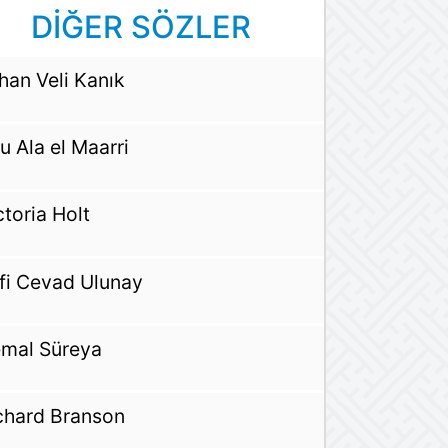
DİĞER SÖZLER
han Veli Kanık
u Ala el Maarri
ctoria Holt
fi Cevad Ulunay
mal Süreya
chard Branson