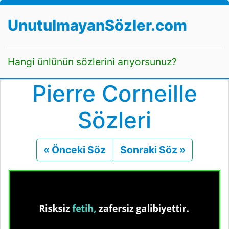
UnutulmayanSözler.com
Hangi ünlünün sözlerini arıyorsunuz?
Pierre Corneille
Sözleri
« Önceki Söz
Önceki
Sonraki Söz »
Sonraki