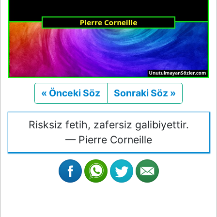
« Önceki Söz
Önceki
Sonraki Söz »
Sonraki
Risksiz fetih, zafersiz galibiyettir.
— Pierre Corneille