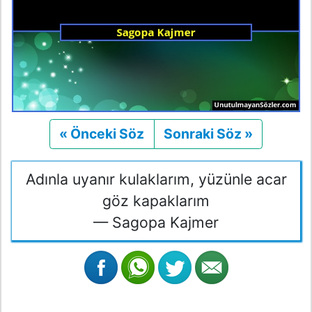
« Önceki Söz
Önceki
Sonraki Söz »
Sonraki
Adınla uyanır kulaklarım, yüzünle acar
göz kapaklarım
— Sagopa Kajmer