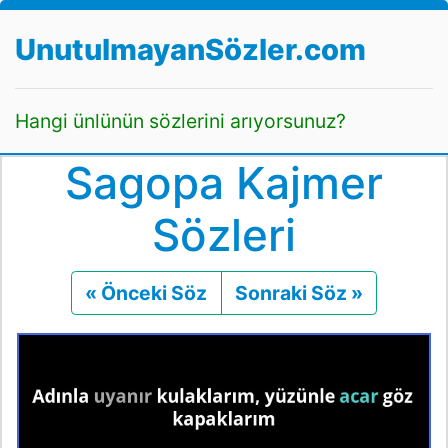
UnutulmayanSözler.com
Hangi ünlünün sözlerini arıyorsunuz?
Sagopa Kajmer
Sözleri
« Önceki Söz
Önceki
Sonraki Söz »
Sonraki