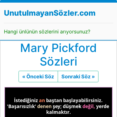
UnutulmayanSözler.com
Hangi ünlünün sözlerini arıyorsunuz?
Mary Pickford
Sözleri
« Önceki Söz
Önceki
Sonraki Söz »
Sonraki