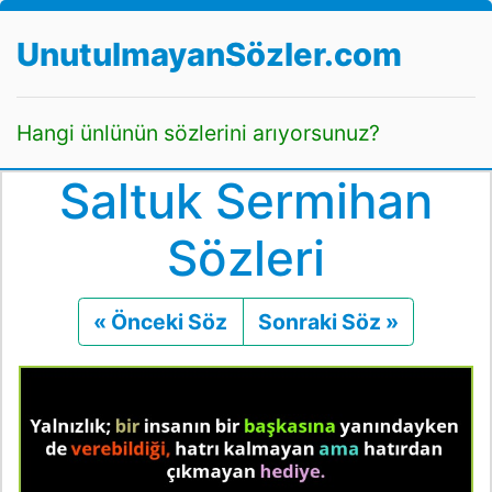
UnutulmayanSözler.com
Hangi ünlünün sözlerini arıyorsunuz?
Saltuk Sermihan
Sözleri
« Önceki Söz
Önceki
Sonraki Söz »
Sonraki