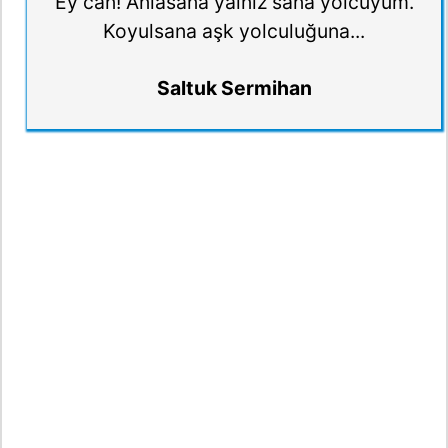
Ey can! Anlasana yalnız sana yolcuyum.
Koyulsana aşk yolculuğuna...
Saltuk Sermihan