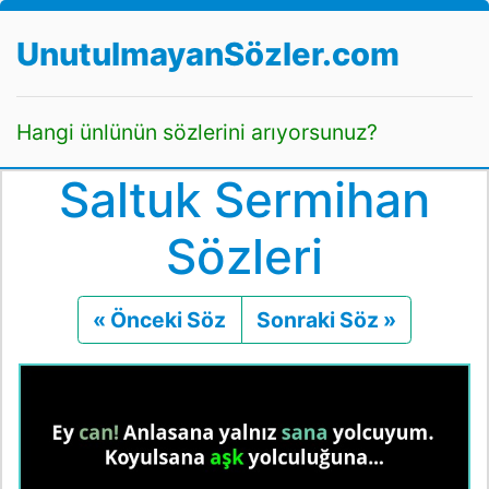
UnutulmayanSözler.com
Hangi ünlünün sözlerini arıyorsunuz?
Saltuk Sermihan
Sözleri
« Önceki Söz
Önceki
Sonraki Söz »
Sonraki