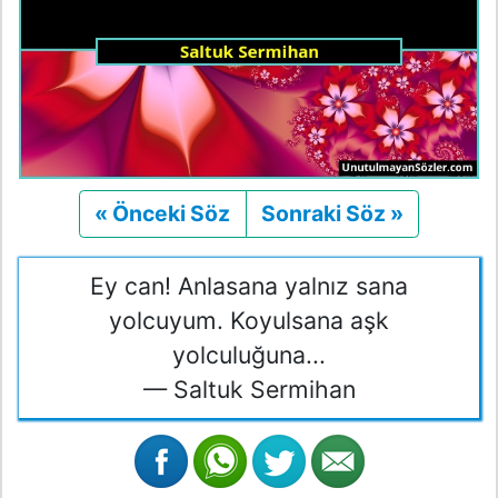
« Önceki Söz
Önceki
Sonraki Söz »
Sonraki
Ey can! Anlasana yalnız sana
yolcuyum. Koyulsana aşk
yolculuğuna...
— Saltuk Sermihan