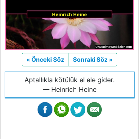
« Önceki Söz
Önceki
Sonraki Söz »
Sonraki
Aptallıkla kötülük el ele gider.
— Heinrich Heine