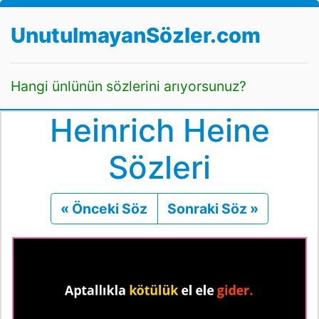
UnutulmayanSözler.com
Hangi ünlünün sözlerini arıyorsunuz?
Heinrich Heine
Sözleri
« Önceki Söz
Önceki
Sonraki Söz »
Sonraki