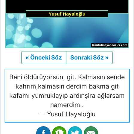
« Önceki Söz
Önceki
Sonraki Söz »
Sonraki
Beni öldürüyorsun, git. Kalmasın sende
kahrım,kalmasın derdim bakma git
kafamı yumruklayıp ardınşira ağlarsam
namerdim..
— Yusuf Hayaloğlu