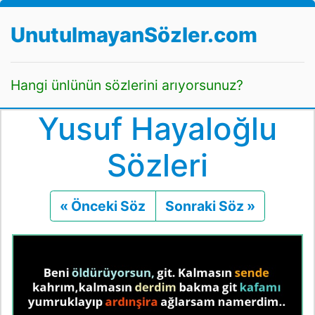
UnutulmayanSözler.com
Hangi ünlünün sözlerini arıyorsunuz?
Yusuf Hayaloğlu
Sözleri
« Önceki Söz
Önceki
Sonraki Söz »
Sonraki