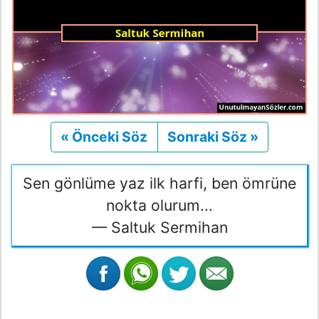
« Önceki Söz
Önceki
Sonraki Söz »
Sonraki
Sen gönlüme yaz ilk harfi, ben ömrüne
nokta olurum...
— Saltuk Sermihan