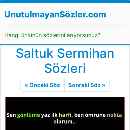
UnutulmayanSözler.com
Hangi ünlünün sözlerini arıyorsunuz?
Saltuk Sermihan
Sözleri
« Önceki Söz
Önceki
Sonraki Söz »
Sonraki