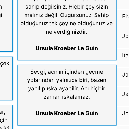
n
sahip değilsiniz. Hiçbir şey sizin
i
malınız değil. Özgürsunuz. Sahip
El
olduğunuz tek şey ne olduğunuz ve
ne verdiğinizdir.
Jo
Ursula Kroeber Le Guin
It
rçek
Sevgi, acının içinden geçme
Ja
yolarından yalnızca biri, bazen
yanılıp ıskalayabilir. Acı hiçbir
Ja
zaman ıskalamaz.
ar,
Ursula Kroeber Le Guin
Jo
çin
 iyi