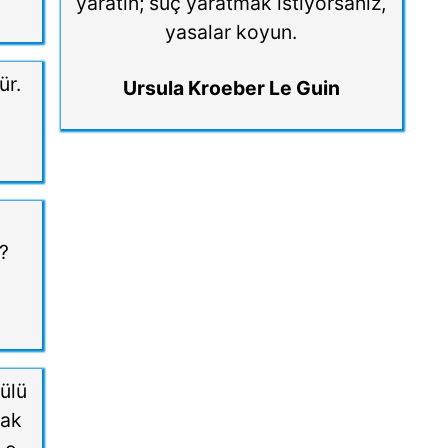
yaratın; suç yaratmak istiyorsanız,
yasalar koyun.
ür.
Ursula Kroeber Le Guin
?
ülü
mak