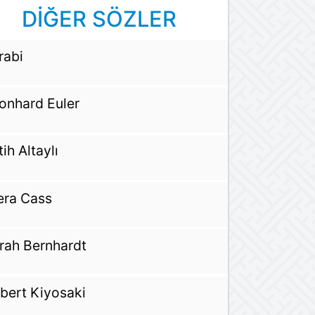
DİĞER SÖZLER
rabi
onhard Euler
tih Altaylı
era Cass
rah Bernhardt
bert Kiyosaki