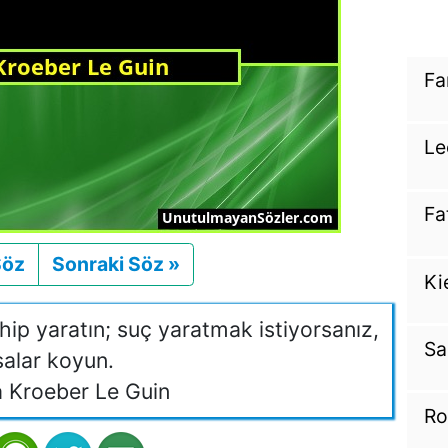
Fa
Le
Fa
Söz
Önceki
Sonraki Söz »
Sonraki
Ki
ahip yaratın; suç yaratmak istiyorsanız,
Sa
alar koyun.
 Kroeber Le Guin
Ro