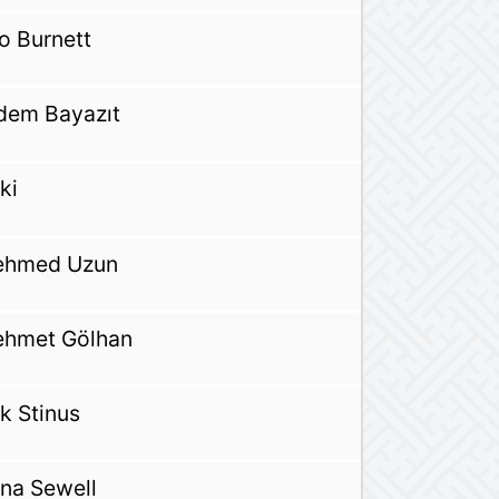
o Burnett
dem Bayazıt
ki
hmed Uzun
hmet Gölhan
ik Stinus
na Sewell