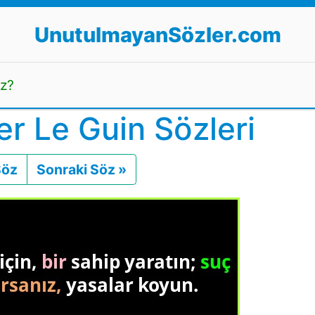
UnutulmayanSözler.com
uz?
r Le Guin Sözleri
Söz
Önceki
Sonraki Söz »
Sonraki