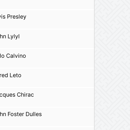
vis Presley
hn Lylyl
alo Calvino
red Leto
cques Chirac
hn Foster Dulles