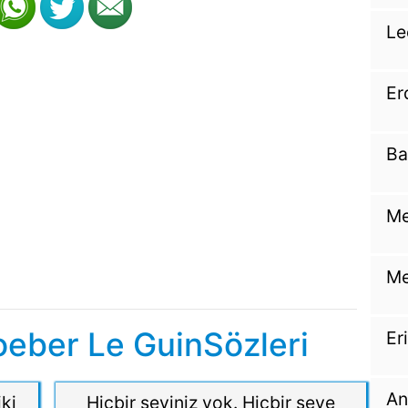
Le
Er
Ba
Me
Me
oeber Le GuinSözleri
Er
An
iki
Hiçbir şeyiniz yok. Hiçbir şeye