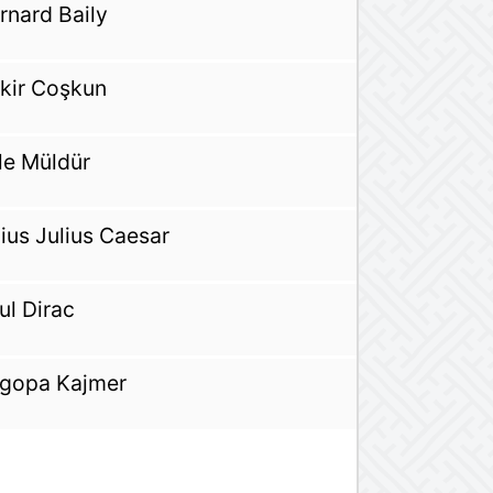
rnard Baily
kir Coşkun
le Müldür
ius Julius Caesar
ul Dirac
gopa Kajmer