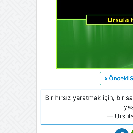
« Önceki 
Bir hırsız yaratmak için, bir s
yas
— Ursula