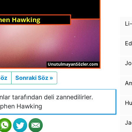
Li
Ed
Jo
Söz
Önceki
Sonraki Söz »
Sonraki
Am
anlar tarafından deli zannedilirler.
Hu
phen Hawking
Ja