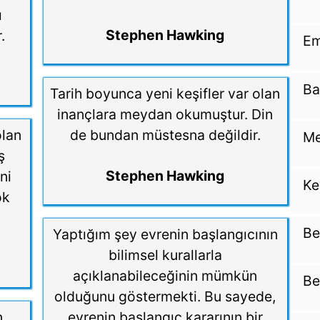
ı
Stephen Hawking
.
Em
Ba
Tarih boyunca yeni keşifler var olan
inançlara meydan okumuştur. Din
olan
de bundan müstesna değildir.
Me
ş
Stephen Hawking
ni
Ke
ok
Be
Yaptığım şey evrenin başlangıcının
bilimsel kurallarla
açıklanabileceğinin mümkün
Be
olduğunu göstermekti. Bu sayede,
n
evrenin başlangıç kararının bir