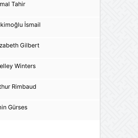
mal Tahir
kimoğlu İsmail
izabeth Gilbert
elley Winters
thur Rimbaud
in Gürses