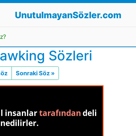
UnutulmayanSözler.com
uz?
awking Sözleri
Söz
Önceki
Sonraki Söz »
Sonraki