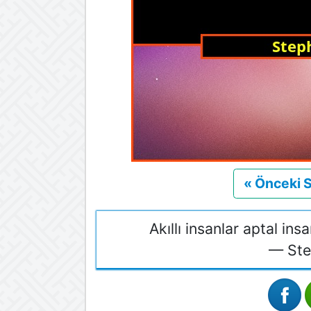
« Önceki 
Akıllı insanlar aptal ins
— Ste