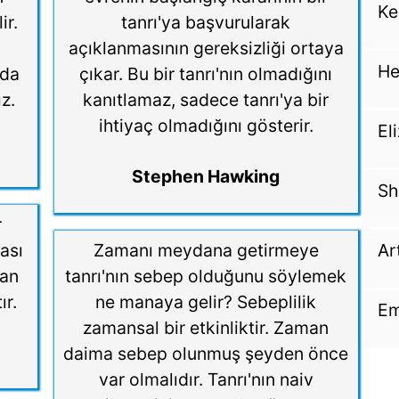
Ke
ir.
tanrı'ya başvurularak
açıklanmasının gereksizliği ortaya
He
nda
çıkar. Bu bir tanrı'nın olmadığını
z.
kanıtlamaz, sadece tanrı'ya bir
ihtiyaç olmadığını gösterir.
El
Stephen Hawking
Sh
r
ası
Zamanı meydana getirmeye
Ar
şan
tanrı'nın sebep olduğunu söylemek
ır.
ne manaya gelir? Sebeplilik
Em
zamansal bir etkinliktir. Zaman
daima sebep olunmuş şeyden önce
var olmalıdır. Tanrı'nın naiv