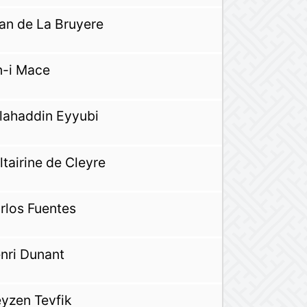
an de La Bruyere
n-i Mace
lahaddin Eyyubi
ltairine de Cleyre
rlos Fuentes
nri Dunant
yzen Tevfik