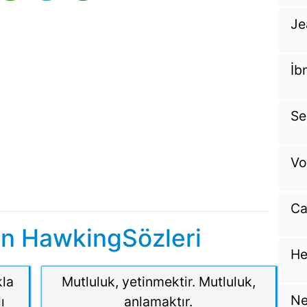
Je
İb
Se
Vo
Ca
n HawkingSözleri
He
kla
Mutluluk, yetinmektir. Mutluluk,
Ne
ı
anlamaktır.