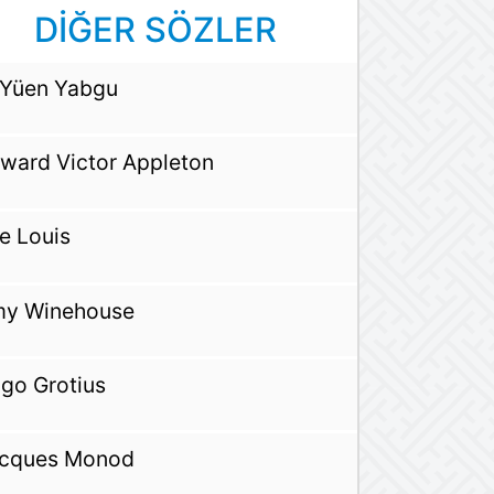
DİĞER SÖZLER
-Yüen Yabgu
ward Victor Appleton
e Louis
y Winehouse
go Grotius
cques Monod