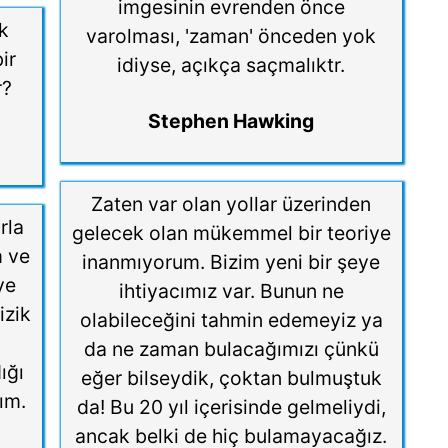
imgesinin evrenden önce
ok
varolması, 'zaman' önceden yok
ir
idiyse, açıkça saçmalıktr.
r?
Stephen Hawking
Zaten var olan yollar üzerinden
rla
gelecek olan mükemmel bir teoriye
m ve
inanmıyorum. Bizim yeni bir şeye
ye
ihtiyacımız var. Bunun ne
izik
olabileceğini tahmin edemeyiz ya
da ne zaman bulacağımızı çünkü
ığı
eğer bilseydik, çoktan bulmuştuk
ım.
da! Bu 20 yıl içerisinde gelmeliydi,
ancak belki de hiç bulamayacağız.