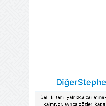
DiğerStephe
Belli ki tanrı yalnızca zar atma
kalmıyor, ayrıca gözleri kapal