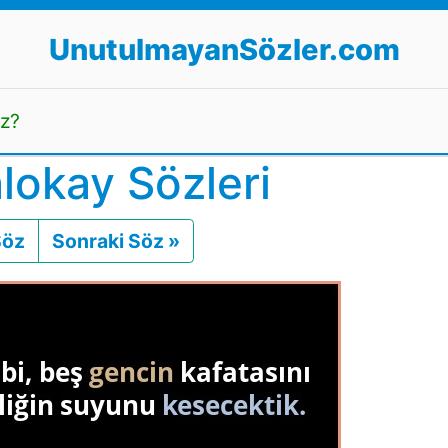
UnutulmayanSözler.com
uz?
lokay Sözleri
Söz
Önceki
Sonraki Söz »
Sonraki