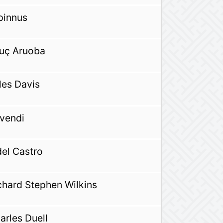
pinnus
uç Aruoba
les Davis
vendi
del Castro
chard Stephen Wilkins
arles Duell