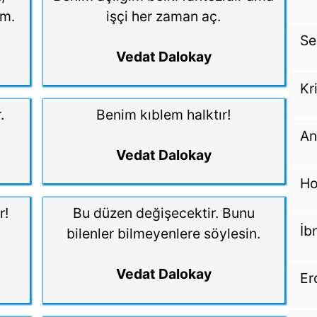
em.
işçi her zaman aç.
Se
Vedat Dalokay
Kr
.
Benim kıblem halktır!
An
Vedat Dalokay
Ho
r!
Bu düzen değişecektir. Bunu
İb
bilenler bilmeyenlere söylesin.
Vedat Dalokay
Er