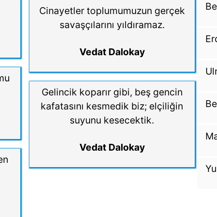
Be
Cinayetler toplumumuzun gerçek
savaşçılarını yıldıramaz.
Er
Vedat Dalokay
Ul
mu
Gelincik koparır gibi, beş gencin
Be
kafatasını kesmedik biz; elçiliğin
suyunu kesecektik.
Ma
Vedat Dalokay
en
Yu