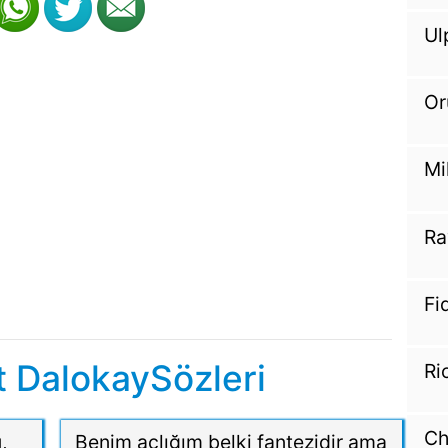
Ul
Or
Mi
Ra
Fi
 DalokaySözleri
Ri
Ch
,
Benim açlığım belki fantezidir ama