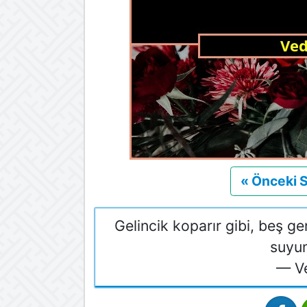
« Önceki 
Gelincik koparır gibi, beş ge
suyun
— V