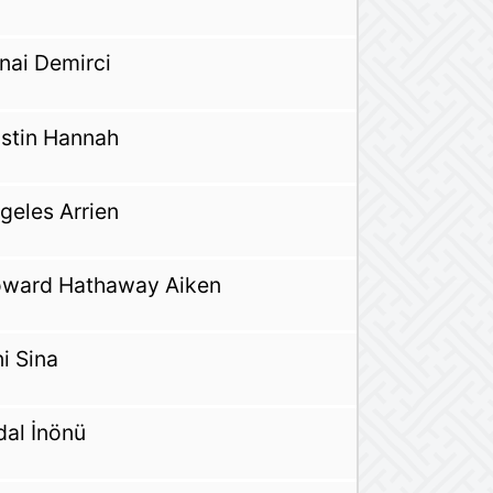
nai Demirci
istin Hannah
geles Arrien
ward Hathaway Aiken
ni Sina
dal İnönü