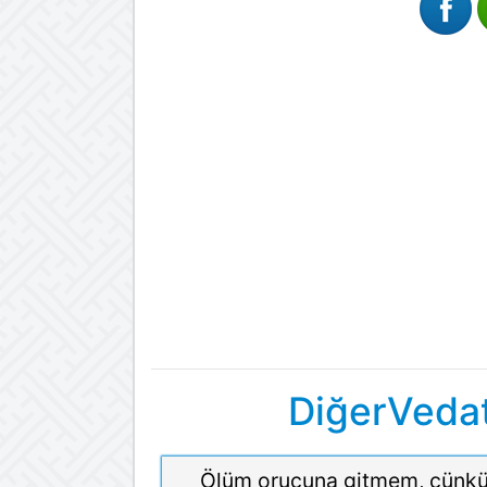
DiğerVedat
Ölüm orucuna gitmem, çünkü