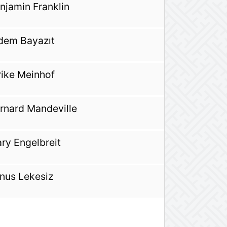
njamin Franklin
dem Bayazıt
rike Meinhof
rnard Mandeville
ry Engelbreit
nus Lekesiz