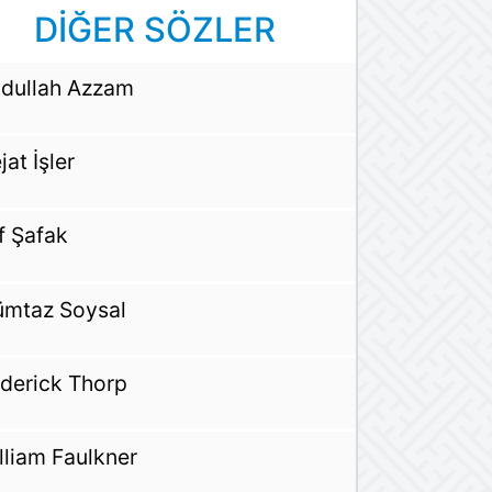
DİĞER SÖZLER
dullah Azzam
jat İşler
if Şafak
mtaz Soysal
derick Thorp
lliam Faulkner