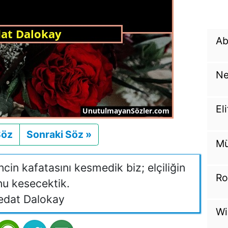
Ab
Ne
El
Söz
Önceki
Sonraki Söz »
Sonraki
Mü
ncin kafatasını kesmedik biz; elçiliğin
Ro
u kesecektik.
edat Dalokay
Wi